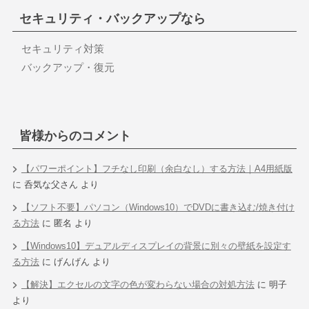
セキュリティ・バックアップなら
セキュリティ対策
バックアップ・復元
皆様からのコメント
【パワーポイント】フチなし印刷（余白なし）する方法｜A4用紙版
に
呑気な父さん
より
【ソフト不要】パソコン（Windows10）でDVDに書き込む/焼き付け
る方法
に
匿名
より
【Windows10】デュアルディスプレイの背景に別々の壁紙を設定す
る方法
に
げんげん
より
【解決】エクセルの文字の色が変わらない場合の対処方法
に
明子
より