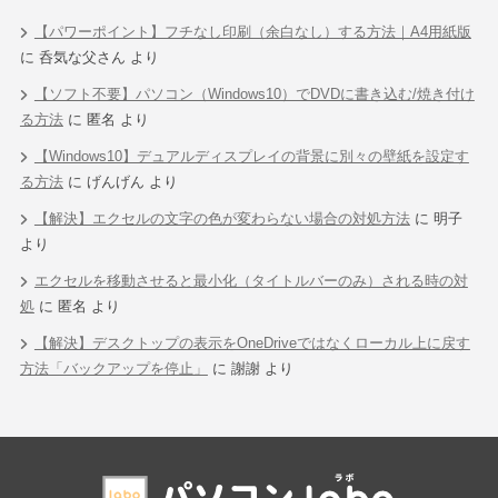
【パワーポイント】フチなし印刷（余白なし）する方法｜A4用紙版
に
呑気な父さん
より
【ソフト不要】パソコン（Windows10）でDVDに書き込む/焼き付け
る方法
に
匿名
より
【Windows10】デュアルディスプレイの背景に別々の壁紙を設定す
る方法
に
げんげん
より
【解決】エクセルの文字の色が変わらない場合の対処方法
に
明子
より
エクセルを移動させると最小化（タイトルバーのみ）される時の対
処
に
匿名
より
【解決】デスクトップの表示をOneDriveではなくローカル上に戻す
方法「バックアップを停止」
に
謝謝
より