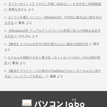
【パワーポイント】フチなし印刷（余白なし）する方法｜A4用紙版
に
呑気な父さん
より
【ソフト不要】パソコン（Windows10）でDVDに書き込む/焼き付け
る方法
に
匿名
より
【Windows10】デュアルディスプレイの背景に別々の壁紙を設定す
る方法
に
げんげん
より
【解決】エクセルの文字の色が変わらない場合の対処方法
に
明子
より
エクセルを移動させると最小化（タイトルバーのみ）される時の対
処
に
匿名
より
【解決】デスクトップの表示をOneDriveではなくローカル上に戻す
方法「バックアップを停止」
に
謝謝
より