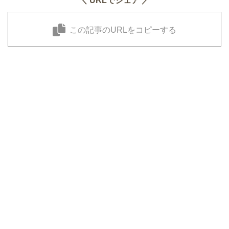
＼ URLでシェア ／
この記事のURLをコピーする