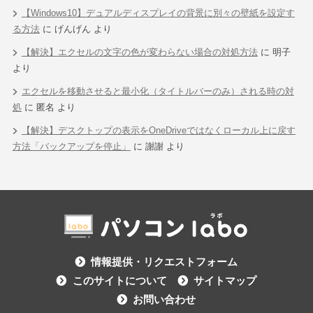
【Windows10】デュアルディスプレイの背景に別々の壁紙を設定す
る方法
に
げんげん
より
【解決】エクセルの文字の色が変わらない場合の対処方法
に
明子
より
エクセルを移動させると最小化（タイトルバーのみ）される時の対
処
に
匿名
より
【解決】デスクトップの表示をOneDriveではなくローカル上に戻す
方法「バックアップを停止」
に
謝謝
より
情報提供・リクエストフォーム
このサイトについて
サイトマップ
お問い合わせ