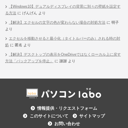
【Windows10】デュアルディスプレイの背景に別々の壁紙を設定す
る方法
に
げんげん
より
【解決】エクセルの文字の色が変わらない場合の対処方法
に
明子
より
エクセルを移動させると最小化（タイトルバーのみ）される時の対
処
に
匿名
より
【解決】デスクトップの表示をOneDriveではなくローカル上に戻す
方法「バックアップを停止」
に
謝謝
より
情報提供・リクエストフォーム
このサイトについて
サイトマップ
お問い合わせ