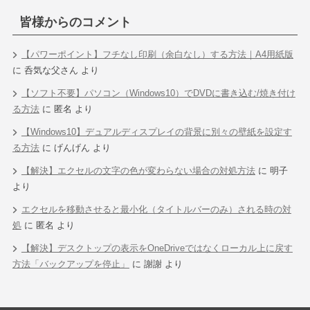
皆様からのコメント
【パワーポイント】フチなし印刷（余白なし）する方法｜A4用紙版
に
呑気な父さん
より
【ソフト不要】パソコン（Windows10）でDVDに書き込む/焼き付け
る方法
に
匿名
より
【Windows10】デュアルディスプレイの背景に別々の壁紙を設定す
る方法
に
げんげん
より
【解決】エクセルの文字の色が変わらない場合の対処方法
に
明子
より
エクセルを移動させると最小化（タイトルバーのみ）される時の対
処
に
匿名
より
【解決】デスクトップの表示をOneDriveではなくローカル上に戻す
方法「バックアップを停止」
に
謝謝
より