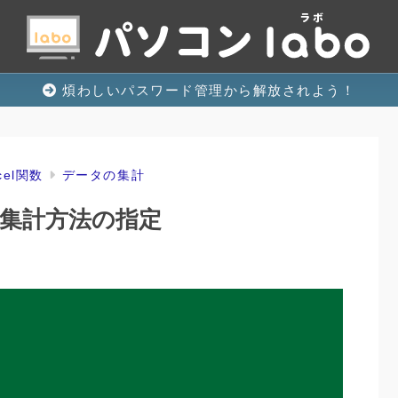
煩わしいパスワード管理から解放されよう！
cel関数
データの集計
と集計方法の指定