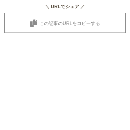
＼ URLでシェア ／
この記事のURLをコピーする