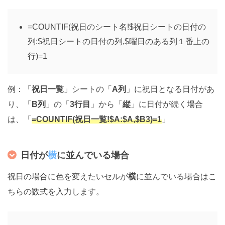
=COUNTIF(祝日のシート名!$祝日シートの日付の
列:$祝日シートの日付の列,$曜日のある列１番上の
行)=1
例：「
祝日一覧
」シートの「
A列
」に祝日となる日付があ
り、「
B列
」の「
3行目
」から「
縦
」に日付が続く場合
は、「
=COUNTIF(祝日一覧!$A:$A,$B3)=1
」
日付が
横
に並んでいる場合
祝日の場合に色を変えたいセルが
横
に並んでいる場合はこ
ちらの数式を入力します。