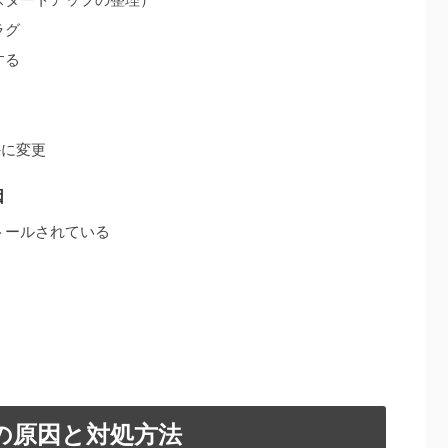
ラグ
する
外に変更
因
トールされている
の原因と対処方法